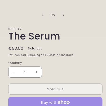
of
1
/
5
MARAISO
The Serum
Regular
€53,00
Sold out
price
Tax included.
Shipping
calculated at checkout.
Quantity
Decrease
Increase
quantity
quantity
for
for
Sold out
The
The
Serum
Serum