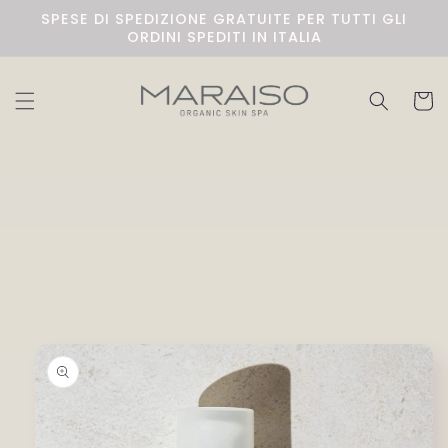
Skip to
SPESE DI SPEDIZIONE GRATUITE PER TUTTI GLI
content
ORDINI SPEDITI IN ITALIA
Cart
Skip to
product
information