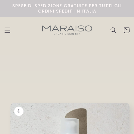
Skip to
SPESE DI SPEDIZIONE GRATUITE PER TUTTI GLI
content
ORDINI SPEDITI IN ITALIA
Cart
Skip to
product
information