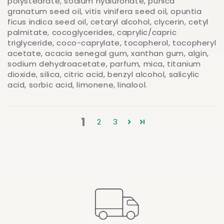
polystearate, sodium hyaluronate, punica
granatum seed oil, vitis vinifera seed oil, opuntia
ficus indica seed oil, cetaryl alcohol, clycerin, cetyl
palmitate, cocoglycerides, caprylic/capric
triglyceride, coco-caprylate, tocopherol, tocopheryl
acetate, acacia senegal gum, xanthan gum, algin,
sodium dehydroacetate, parfum, mica, titanium
dioxide, silica, citric acid, benzyl alcohol, salicylic
acid, sorbic acid, limonene, linalool.
1
2
3