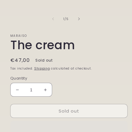
of
1
/
5
MARAISO
The cream
Regular
€47,00
Sold out
price
Tax included.
Shipping
calculated at checkout.
Quantity
Decrease
Increase
quantity
quantity
for
for
Sold out
The
The
cream
cream